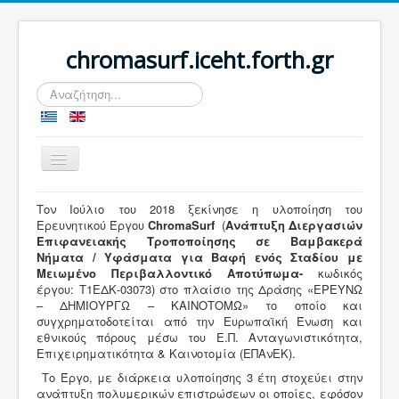
chromasurf.iceht.forth.gr
Αναζήτηση...
Εναλλαγή
πλοήγησης
Home
Τον Ιούλιο του 2018 ξεκίνησε η υλοποίηση του
Ερευνητικού Έργου
ChromaSurf
(
Ανάπτυξη Διεργασιών
Επιφανειακής Τροποποίησης σε Βαμβακερά
Νήματα / Υφάσματα για Βαφή ενός Σταδίου με
Μειωμένο Περιβαλλοντικό Αποτύπωμα-
κωδικός
έργου: Τ1ΕΔΚ-03073) στο πλαίσιο της Δράσης «ΕΡΕΥΝΩ
– ΔΗΜΙΟΥΡΓΩ – ΚΑΙΝΟΤΟΜΩ» το οποίο και
συγχρηματοδοτείται από την Ευρωπαϊκή Ένωση και
εθνικούς πόρους μέσω του Ε.Π. Ανταγωνιστικότητα,
Επιχειρηματικότητα & Καινοτομία (ΕΠΑνΕΚ).
Το Έργο, με διάρκεια υλοποίησης 3 έτη στοχεύει στην
ανάπτυξη πολυμερικών επιστρώσεων οι οποίες, εφόσον